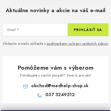
Aktuálne novinky a akcie na váš e-mail
Email
PRIHLÁSIŤ SA
Vložením e-mailu súhlasíte s
podmienkami ochrany osobných údajov
Pomôžeme vám s výberom
Potrebujete s niečím poradiť? Sme tu pre vás!
obchod
@
medhelp-shop.sk
037 3249512
Z