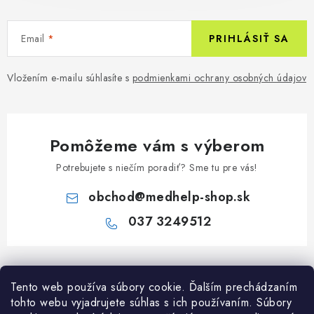
Email
PRIHLÁSIŤ SA
Vložením e-mailu súhlasíte s
podmienkami ochrany osobných údajov
Pomôžeme vám s výberom
Potrebujete s niečím poradiť? Sme tu pre vás!
obchod
@
medhelp-shop.sk
037 3249512
Z
á
Tento web používa súbory cookie. Ďalším prechádzaním
Informácie pre vás
p
tohto webu vyjadrujete súhlas s ich používaním. Súbory
ä