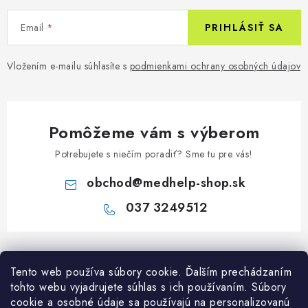
Email
PRIHLÁSIŤ SA
Vložením e-mailu súhlasíte s
podmienkami ochrany osobných údajov
Pomôžeme vám s výberom
Potrebujete s niečím poradiť? Sme tu pre vás!
obchod
@
medhelp-shop.sk
037 3249512
Z
á
Informácie pre vás
Tento web používa súbory cookie. Ďalším prechádzaním
p
tohto webu vyjadrujete súhlas s ich používaním. Súbory
ä
O firme
cookie a osobné údaje sa používajú na personalizovanú
Všetko o nákupe