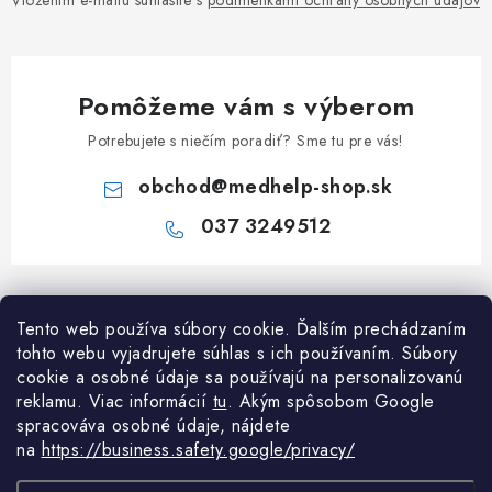
Vložením e-mailu súhlasíte s
podmienkami ochrany osobných údajov
Pomôžeme vám s výberom
Potrebujete s niečím poradiť? Sme tu pre vás!
obchod
@
medhelp-shop.sk
037 3249512
Z
á
Informácie pre vás
Tento web používa súbory cookie. Ďalším prechádzaním
p
tohto webu vyjadrujete súhlas s ich používaním. Súbory
ä
O firme
cookie a osobné údaje sa používajú na personalizovanú
Všetko o nákupe
t
reklamu. Viac informácií
tu
. A
kým spôsobom Google
Všetko o nákupe
i
NAPÍŠTE NÁM NA WHATSAPP
spracováva osobné údaje, nájdete
Obchodné podmienky
na
https://business.safety.google/privacy/
e
Kontakty
Možnosti dopravy a platby
Potrebujete poradiť?
Spýtajte sa nášho