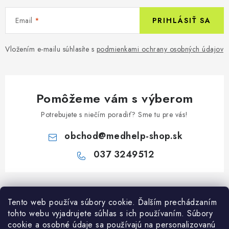
Email
PRIHLÁSIŤ SA
Vložením e-mailu súhlasíte s
podmienkami ochrany osobných údajov
Pomôžeme vám s výberom
Potrebujete s niečím poradiť? Sme tu pre vás!
obchod
@
medhelp-shop.sk
037 3249512
Z
á
Informácie pre vás
Tento web používa súbory cookie. Ďalším prechádzaním
p
tohto webu vyjadrujete súhlas s ich používaním. Súbory
ä
O firme
cookie a osobné údaje sa používajú na personalizovanú
Všetko o nákupe