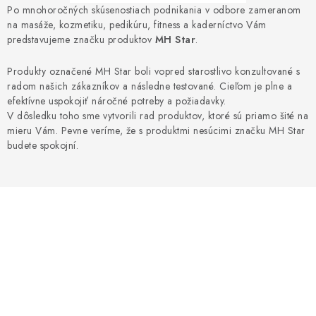
ZDRAVOTNÍCKE POTREBY
Po mnohoročných skúsenostiach podnikania v odbore zameranom
na masáže, kozmetiku, pedikúru, fitness a kaderníctvo Vám
AKCIA
predstavujeme značku produktov
MH Star
.
Produkty označené MH Star boli vopred starostlivo konzultované s
VÝPREDAJ
radom našich zákazníkov a následne testované. Cieľom je plne a
efektívne uspokojiť náročné potreby a požiadavky.
NOVINKY
V dôsledku toho sme vytvorili rad produktov, ktoré sú priamo šité na
mieru Vám. Pevne veríme, že s produktmi nesúcimi značku MH Star
budete spokojní.
ZNAČKY
O firme
Všetko o nákupe
Kontakty
Články