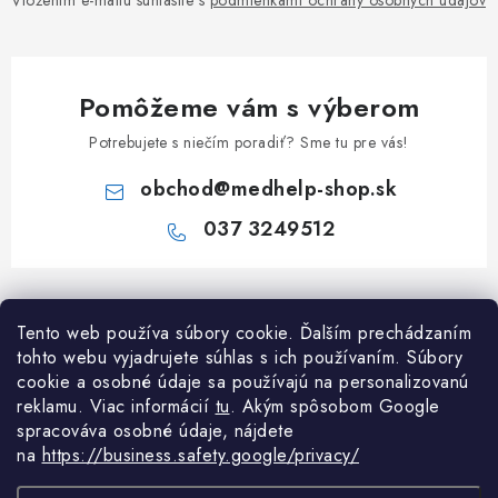
Vložením e-mailu súhlasíte s
podmienkami ochrany osobných údajov
Pomôžeme vám s výberom
Potrebujete s niečím poradiť? Sme tu pre vás!
obchod
@
medhelp-shop.sk
037 3249512
Z
á
Informácie pre vás
Tento web používa súbory cookie. Ďalším prechádzaním
p
tohto webu vyjadrujete súhlas s ich používaním. Súbory
ä
O firme
cookie a osobné údaje sa používajú na personalizovanú
Všetko o nákupe
t
reklamu. Viac informácií
tu
. A
kým spôsobom Google
Všetko o nákupe
i
NAPÍŠTE NÁM NA WHATSAPP
spracováva osobné údaje, nájdete
Obchodné podmienky
na
https://business.safety.google/privacy/
e
Kontakty
Možnosti dopravy a platby
Potrebujete poradiť?
Spýtajte sa nášho