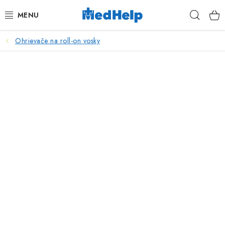
Prejsť
Hľad
na
obsah
Ohrievače na roll-on vosky
MASÁŽE
KOZMETIKA
PEDIKURA
KADERNÍCTVO
MANIKÚRA
TETOVANIE
FITNESS A REHABILITÁCIA