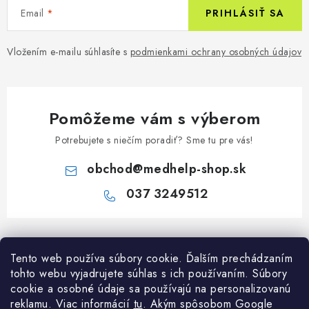
Email
PRIHLÁSIŤ SA
Vložením e-mailu súhlasíte s
podmienkami ochrany osobných údajov
Pomôžeme vám s výberom
Potrebujete s niečím poradiť? Sme tu pre vás!
obchod
@
medhelp-shop.sk
037 3249512
Z
á
Informácie pre vás
Tento web používa súbory cookie. Ďalším prechádzaním
p
tohto webu vyjadrujete súhlas s ich používaním. Súbory
ä
O firme
cookie a osobné údaje sa používajú na personalizovanú
Všetko o nákupe
t
reklamu. Viac informácií
tu
. A
kým spôsobom Google