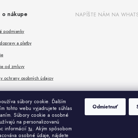
 o nákupe
NAPÍŠTE NÁM NA WHAT
é podmienky
dopravy a platby
ie
ie od zmluvy
y ochrany osobných údajov
oužíva súbory cookie. Ďalším
Odmietnuť
m tohto webu vyjadrujete súhlas
vaním. Súbory cookie a osobné
užívajú na personalizovanú
ac informácií
tu
. A
kým spôsobom
acováva osobné údaje, nájdete