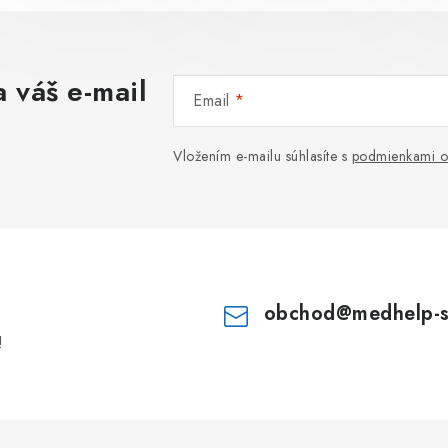
 váš e-mail
Email
Vložením e-mailu súhlasíte s
podmienkami o
obchod
@
medhelp-
!