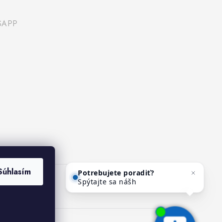
SAPP
Potrebujete poradiť?
Súhlasím
Spýtajte sa nášho asistenta
Mediho.