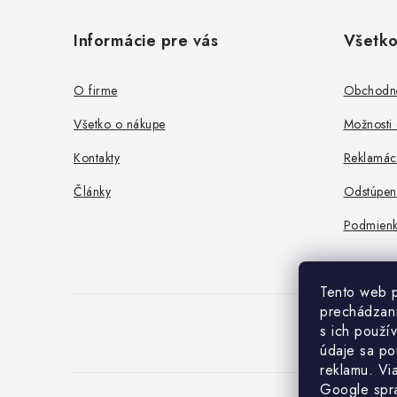
á
Informácie pre vás
Všetko
p
ä
O firme
Obchodn
t
Všetko o nákupe
Možnosti 
i
Kontakty
Reklamác
e
Články
Odstúpen
Podmienk
Tento web p
prechádzaní
s ich použí
údaje sa po
reklamu. Vi
Google spr