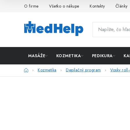
Prejsť
O firme
Všetko o nákupe
Kontakty
Články
na
obsah
MASÁŽE
KOZMETIKA
PEDIKURA
KA
Domov
Kozmetika
Depilačný program
Vosky roll