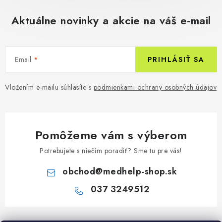
Aktuálne novinky a akcie na váš e-mail
Email
PRIHLÁSIŤ SA
Vložením e-mailu súhlasíte s
podmienkami ochrany osobných údajov
Pomôžeme vám s výberom
Potrebujete s niečím poradiť? Sme tu pre vás!
obchod
@
medhelp-shop.sk
037 3249512
Z