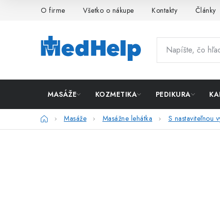
Prejsť
O firme
Všetko o nákupe
Kontakty
Články
na
obsah
MASÁŽE
KOZMETIKA
PEDIKURA
KA
Domov
Masáže
Masážne lehátka
S nastaviteľnou 