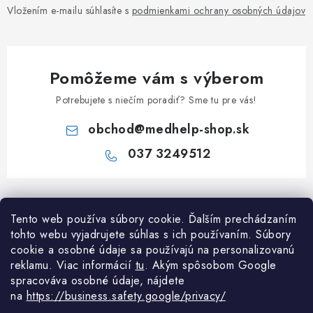
Vložením e-mailu súhlasíte s
podmienkami ochrany osobných údajov
Pomôžeme vám s výberom
Potrebujete s niečím poradiť? Sme tu pre vás!
obchod
@
medhelp-shop.sk
037 3249512
Z
á
Tento web používa súbory cookie. Ďalším prechádzaním
Informácie pre vás
p
tohto webu vyjadrujete súhlas s ich používaním. Súbory
ä
O firme
cookie a osobné údaje sa používajú na personalizovanú
Všetko o nákupe
t
reklamu. Viac informácií
tu
. A
kým spôsobom Google
Všetko o nákupe
spracováva osobné údaje, nájdete
i
NAPÍŠTE NÁM NA WHATSAPP
Obchodné podmienky
na
https://business.safety.google/privacy/
e
Kontakty
Možnosti dopravy a platby