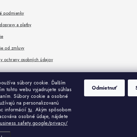
é podmienky
dopravy a platby
ie
ie od zmluvy
y ochrany osobných údajov
oužíva súbory cookie. Ďalším
Odmietnuť
m tohto webu vyjadrujete súhlas
vaním. Súbory cookie a osobné
užívajú na personalizovanú
ac informácií
tu
. A
kým spôsobom
acováva osobné údaje, nájdete
business.safety.google/privacy/
pyright 2026
MedHelp shop
. Všetky práva vyhradené.
Upraviť nastavenie cook
Vytvoril Shoptet Premium