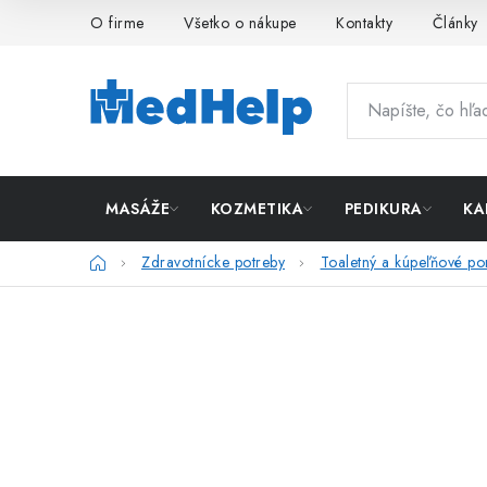
Prejsť
O firme
Všetko o nákupe
Kontakty
Články
na
obsah
MASÁŽE
KOZMETIKA
PEDIKURA
KA
Domov
Zdravotnícke potreby
Toaletný a kúpeľňové p