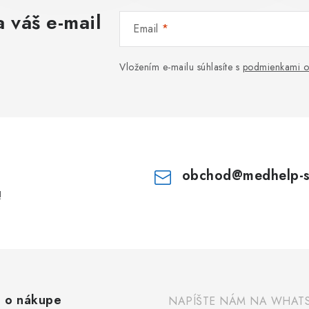
 váš e-mail
Email
Vložením e-mailu súhlasíte s
podmienkami o
obchod
@
medhelp-
!
 o nákupe
NAPÍŠTE NÁM NA WHAT