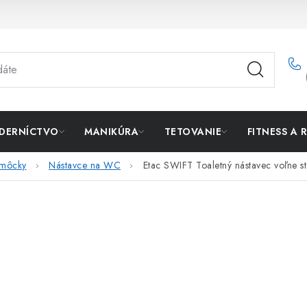
DERNÍCTVO
MANIKÚRA
TETOVANIE
FITNESS A 
omôcky
Nástavce na WC
Etac SWIFT Toaletný nástavec voľne st