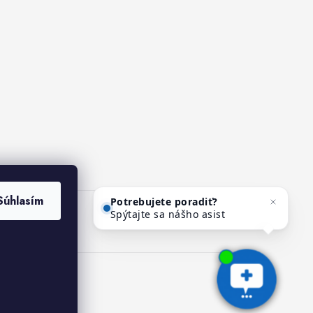
Potrebujete poradiť?
Súhlasím
Spýtajte sa nášho asistenta
Mediho.
ies