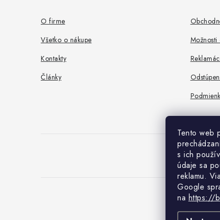
p
ä
O firme
Obchodn
t
Všetko o nákupe
Možnosti 
i
Kontakty
Reklamác
e
Články
Odstúpen
Podmienk
Tento web p
prechádzaní
s ich použí
údaje sa po
reklamu. Vi
Google spr
na
https://
Co