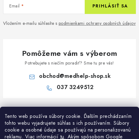
Email
PRIHLÁSIŤ SA
Vložením e-mailu súhlasíte s
podmienkami ochrany osobných údajov
Pomôžeme vám s výberom
Potrebujete s niečím poradiť? Sme tu pre vás!
obchod
@
medhelp-shop.sk
037 3249512
Z
á
Informácie pre vás
Tento web používa súbory cookie. Ďalším prechádzaním
p
tohto webu vyjadrujete súhlas s ich používaním. Súbory
ä
O firme
cookie a osobné údaje sa používajú na personalizovanú
Všetko o nákupe
t
reklamu. Viac informácií
tu
. A
kým spôsobom Google