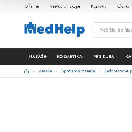
Prejsť
O firme
Všetko o nákupe
Kontakty
Články
na
obsah
MASÁŽE
KOZMETIKA
PEDIKURA
KA
Domov
Masáže
Spotrebný materiál
Jednorazové p