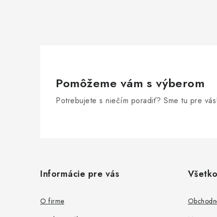
Pomôžeme vám s výberom
Potrebujete s niečím poradiť? Sme tu pre vás
Z
á
Informácie pre vás
Všetko
p
ä
O firme
Obchodn