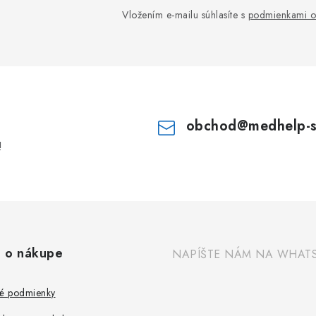
Vložením e-mailu súhlasíte s
podmienkami o
obchod
@
medhelp-
!
 o nákupe
NAPÍŠTE NÁM NA WHAT
é podmienky