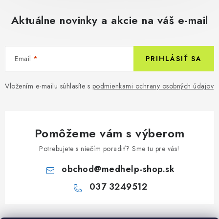
Aktuálne novinky a akcie na váš e-mail
Email
PRIHLÁSIŤ SA
Vložením e-mailu súhlasíte s
podmienkami ochrany osobných údajov
Pomôžeme vám s výberom
Potrebujete s niečím poradiť? Sme tu pre vás!
obchod
@
medhelp-shop.sk
037 3249512
Z