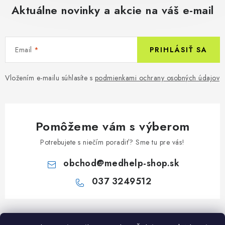
Aktuálne novinky a akcie na váš e-mail
Email
PRIHLÁSIŤ SA
Vložením e-mailu súhlasíte s
podmienkami ochrany osobných údajov
Pomôžeme vám s výberom
Potrebujete s niečím poradiť? Sme tu pre vás!
obchod
@
medhelp-shop.sk
037 3249512
Z
á