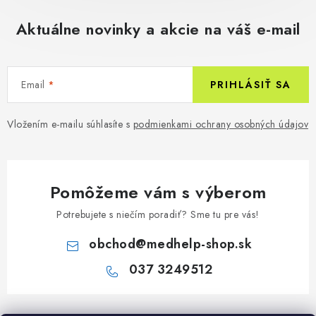
Aktuálne novinky a akcie na váš e-mail
Email
PRIHLÁSIŤ SA
Vložením e-mailu súhlasíte s
podmienkami ochrany osobných údajov
Pomôžeme vám s výberom
Potrebujete s niečím poradiť? Sme tu pre vás!
obchod
@
medhelp-shop.sk
037 3249512
Z