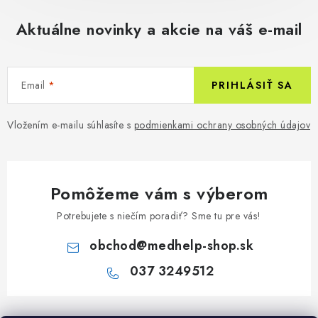
Aktuálne novinky a akcie na váš e-mail
Email
PRIHLÁSIŤ SA
Vložením e-mailu súhlasíte s
podmienkami ochrany osobných údajov
Pomôžeme vám s výberom
Potrebujete s niečím poradiť? Sme tu pre vás!
obchod
@
medhelp-shop.sk
037 3249512
Z