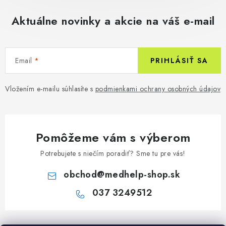
Aktuálne novinky a akcie na váš e-mail
Email
PRIHLÁSIŤ SA
Vložením e-mailu súhlasíte s
podmienkami ochrany osobných údajov
Pomôžeme vám s výberom
Potrebujete s niečím poradiť? Sme tu pre vás!
obchod
@
medhelp-shop.sk
037 3249512
Z