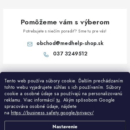
Pomôžeme vám s výberom
Potrebujete s niečím poradiť? Sme tu pre vás!
obchod
@
medhelp-shop.sk
037 3249512
Z
á
Informácie pre vás
Tento web používa súbory cookie. Ďalším prechádzaním
p
tohto webu vyjadrujete súhlas s ich používaním. Súbory
ä
O firme
cookie a osobné údaje sa používajú na personalizovanú
Všetko o nákupe
t
reklamu. Viac informácií
tu
. A
kým spôsobom Google
Všetko o nákupe
i
NAPÍŠTE NÁM NA WHATSAPP
spracováva osobné údaje, nájdete
Obchodné podmienky
na
https://business.safety.google/privacy/
e
Kontakty
Možnosti dopravy a platby
Potrebujete poradiť?
Spýtajte sa nášho
Články
asistenta Mediho.
Nastavenie
Reklamácie