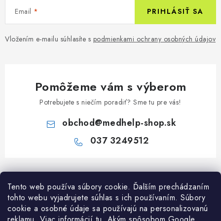
Email
PRIHLÁSIŤ SA
Vložením e-mailu súhlasíte s
podmienkami ochrany osobných údajov
Pomôžeme vám s výberom
Potrebujete s niečím poradiť? Sme tu pre vás!
obchod
@
medhelp-shop.sk
037 3249512
Z
á
Informácie pre vás
Tento web používa súbory cookie. Ďalším prechádzaním
p
tohto webu vyjadrujete súhlas s ich používaním. Súbory
ä
O firme
cookie a osobné údaje sa používajú na personalizovanú
Všetko o nákupe
t
reklamu. Viac informácií
tu
. A
kým spôsobom Google