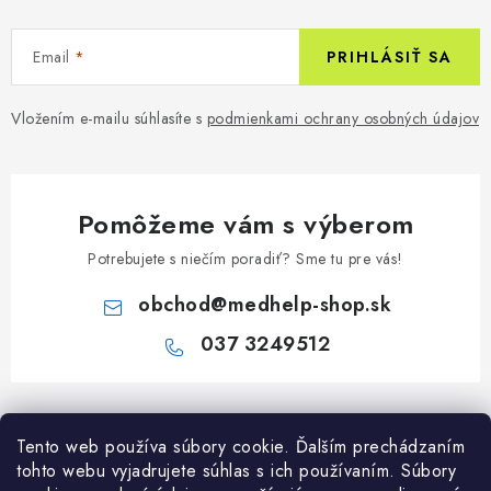
Email
PRIHLÁSIŤ SA
Vložením e-mailu súhlasíte s
podmienkami ochrany osobných údajov
Pomôžeme vám s výberom
Potrebujete s niečím poradiť? Sme tu pre vás!
obchod
@
medhelp-shop.sk
037 3249512
Z
á
Informácie pre vás
Tento web používa súbory cookie. Ďalším prechádzaním
p
tohto webu vyjadrujete súhlas s ich používaním. Súbory
ä
O firme