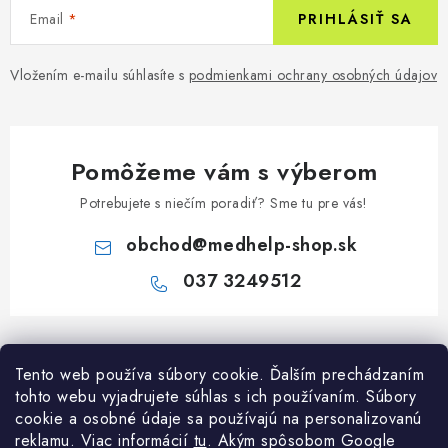
Email
PRIHLÁSIŤ SA
Vložením e-mailu súhlasíte s
podmienkami ochrany osobných údajov
Pomôžeme vám s výberom
Potrebujete s niečím poradiť? Sme tu pre vás!
obchod
@
medhelp-shop.sk
037 3249512
Z
á
Informácie pre vás
Tento web používa súbory cookie. Ďalším prechádzaním
p
tohto webu vyjadrujete súhlas s ich používaním. Súbory
ä
O firme
cookie a osobné údaje sa používajú na personalizovanú
Všetko o nákupe
t
reklamu. Viac informácií
tu
. A
kým spôsobom Google