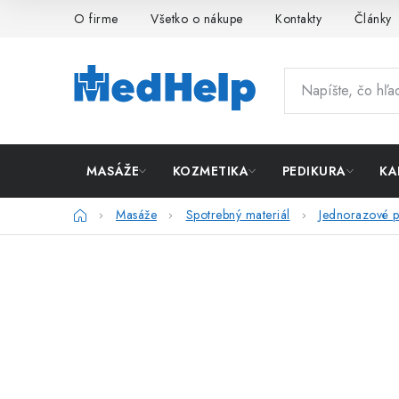
Prejsť
O firme
Všetko o nákupe
Kontakty
Články
na
obsah
MASÁŽE
KOZMETIKA
PEDIKURA
KA
Domov
Masáže
Spotrebný materiál
Jednorazové p