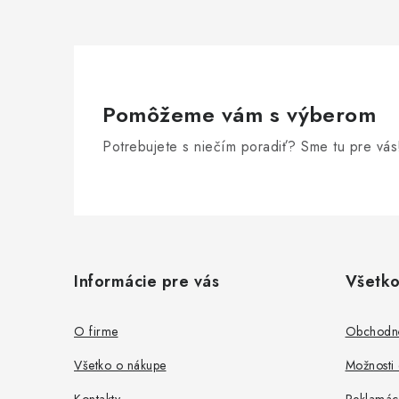
Pomôžeme vám s výberom
Potrebujete s niečím poradiť? Sme tu pre vás
Z
á
Informácie pre vás
Všetko
p
ä
O firme
Obchodn
t
Všetko o nákupe
Možnosti 