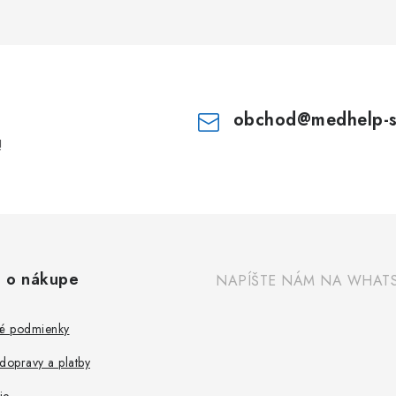
obchod
@
medhelp-
!
 o nákupe
NAPÍŠTE NÁM NA WHAT
é podmienky
dopravy a platby