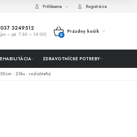
Prihlásenie
Registrácia
037 3249512
Prázdny košík
(po – pá: 7:30 – 16:00)
NÁKUPNÝ
KOŠÍK
REHABILITÁCIA
ZDRAVOTNÍCKE POTREBY
AKCIA
0cm - 20ks - rozložiteľný