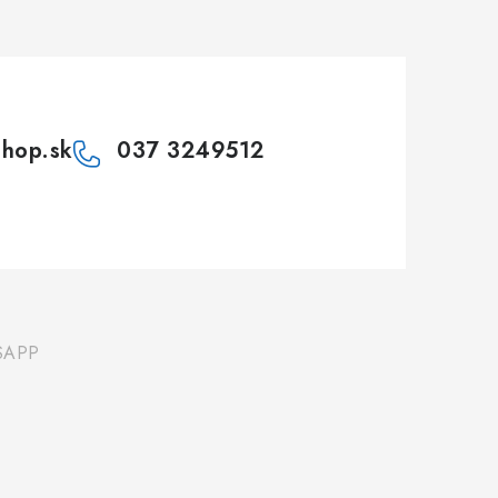
shop.sk
037 3249512
SAPP