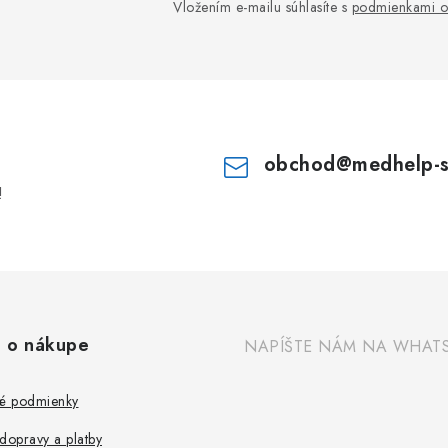
Vložením e-mailu súhlasíte s
podmienkami o
obchod
@
medhelp-
!
 o nákupe
NAPÍŠTE NÁM NA WHAT
é podmienky
dopravy a platby