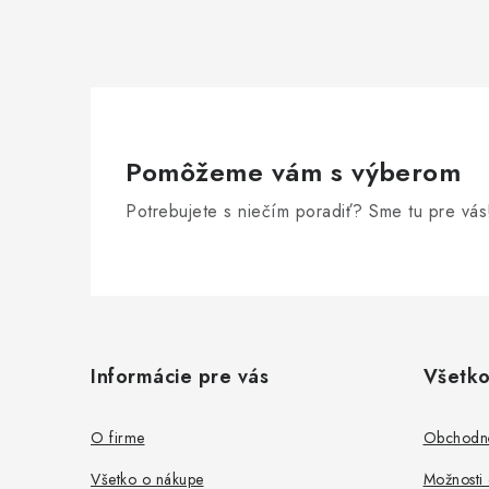
Pomôžeme vám s výberom
Potrebujete s niečím poradiť? Sme tu pre vás
Z
á
Informácie pre vás
Všetko
p
ä
O firme
Obchodn
t
Všetko o nákupe
Možnosti 