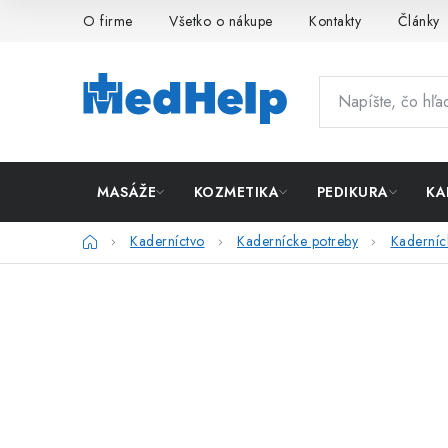
Prejsť
O firme
Všetko o nákupe
Kontakty
Články
na
obsah
MASÁŽE
KOZMETIKA
PEDIKURA
KA
Domov
Kaderníctvo
Kadernícke potreby
Kaderníck