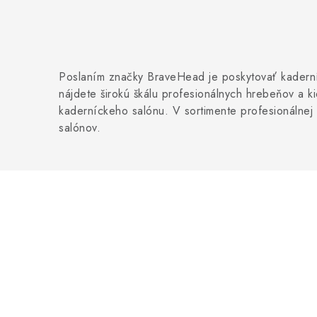
Poslaním značky BraveHead je poskytovať kaderníc
nájdete širokú škálu profesionálnych hrebeňov a k
kaderníckeho salónu. V sortimente profesionálnej z
salónov.