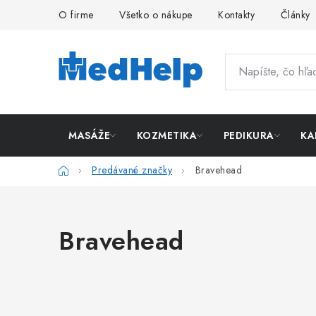
Prejsť
O firme
Všetko o nákupe
Kontakty
Články
na
obsah
MASÁŽE
KOZMETIKA
PEDIKURA
KA
Domov
Predávané značky
Bravehead
Bravehead