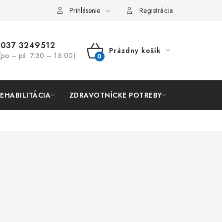
Prihlásenie
Registrácia
037 3249512
Prázdny košík
(po – pá: 7:30 – 16:00)
NÁKUPNÝ
KOŠÍK
REHABILITÁCIA
ZDRAVOTNÍCKE POTREBY
AKCIA