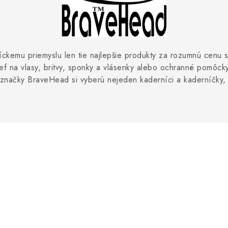
kemu priemyslu len tie najlepšie produkty za rozumnú cenu s
ief na vlasy, britvy, sponky a vlásenky alebo ochranné pomôc
načky BraveHead si vyberú nejeden kaderníci a kaderníčky, ale 