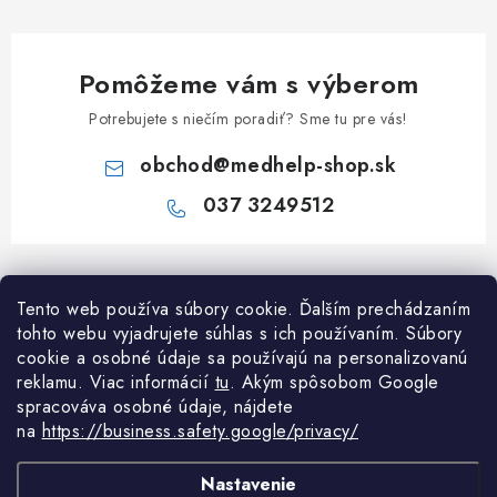
Pomôžeme vám s výberom
Potrebujete s niečím poradiť? Sme tu pre vás!
obchod
@
medhelp-shop.sk
037 3249512
Z
á
Informácie pre vás
Tento web používa súbory cookie. Ďalším prechádzaním
p
tohto webu vyjadrujete súhlas s ich používaním. Súbory
ä
O firme
cookie a osobné údaje sa používajú na personalizovanú
Všetko o nákupe
t
reklamu. Viac informácií
tu
. A
kým spôsobom Google
Všetko o nákupe
i
NAPÍŠTE NÁM NA WHATSAPP
spracováva osobné údaje, nájdete
Obchodné podmienky
na
https://business.safety.google/privacy/
e
Kontakty
Možnosti dopravy a platby
Potrebujete poradiť?
Spýtajte sa nášho
Články
asistenta Me
Nastavenie
Reklamácie