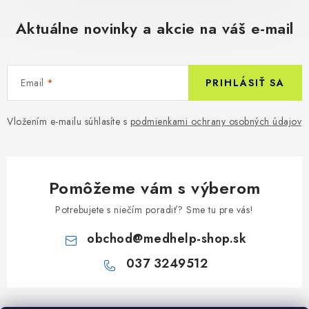
Aktuálne novinky a akcie na váš e-mail
Email
PRIHLÁSIŤ SA
Vložením e-mailu súhlasíte s
podmienkami ochrany osobných údajov
Pomôžeme vám s výberom
Potrebujete s niečím poradiť? Sme tu pre vás!
obchod
@
medhelp-shop.sk
037 3249512
Z