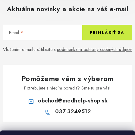
Aktuálne novinky a akcie na váš e-mail
Email
PRIHLÁSIŤ SA
Vložením e-mailu súhlasíte s
podmienkami ochrany osobných údajov
Pomôžeme vám s výberom
Potrebujete s niečím poradiť? Sme tu pre vás!
obchod
@
medhelp-shop.sk
037 3249512
Z
á