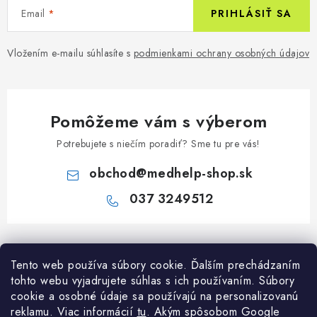
Email
PRIHLÁSIŤ SA
Vložením e-mailu súhlasíte s
podmienkami ochrany osobných údajov
Pomôžeme vám s výberom
Potrebujete s niečím poradiť? Sme tu pre vás!
obchod
@
medhelp-shop.sk
037 3249512
Z
á
Informácie pre vás
Tento web používa súbory cookie. Ďalším prechádzaním
p
tohto webu vyjadrujete súhlas s ich používaním. Súbory
ä
O firme
cookie a osobné údaje sa používajú na personalizovanú
Všetko o nákupe
t
reklamu. Viac informácií
tu
. A
kým spôsobom Google