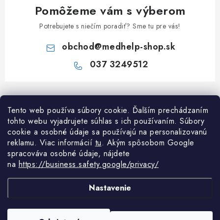
Pomôžeme vám s výberom
Potrebujete s niečím poradiť? Sme tu pre vás!
obchod
@
medhelp-shop.sk
037 3249512
Z
á
Informácie pre vás
Tento web používa súbory cookie. Ďalším prechádzaním
p
tohto webu vyjadrujete súhlas s ich používaním. Súbory
ä
O firme
cookie a osobné údaje sa používajú na personalizovanú
Všetko o nákupe
t
reklamu. Viac informácií
tu
. A
kým spôsobom Google
Všetko o nákupe
i
NAPÍŠTE NÁM NA WHATSAPP
spracováva osobné údaje, nájdete
Obchodné podmienky
na
https://business.safety.google/privacy/
e
Kontakty
Možnosti dopravy a platby
Potrebujete poradiť?
Spýtajte sa nášho
Články
asistenta Medi
Nastavenie
Reklamácie
Odstúpenie od zmluvy
Copyright 2026
MedHelp shop
. Všetky práva vyhradené.
Upraviť nastavenie