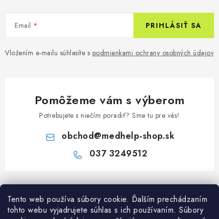
Email
PRIHLÁSIŤ SA
Vložením e-mailu súhlasíte s
podmienkami ochrany osobných údajov
Pomôžeme vám s výberom
Potrebujete s niečím poradiť? Sme tu pre vás!
obchod
@
medhelp-shop.sk
037 3249512
Z
á
Informácie pre vás
Tento web používa súbory cookie. Ďalším prechádzaním
p
tohto webu vyjadrujete súhlas s ich používaním. Súbory
ä
O firme