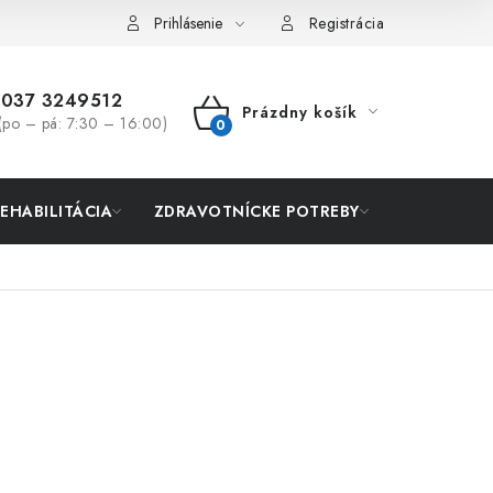
Prihlásenie
Registrácia
037 3249512
Prázdny košík
(po – pá: 7:30 – 16:00)
NÁKUPNÝ
KOŠÍK
REHABILITÁCIA
ZDRAVOTNÍCKE POTREBY
AKCIA