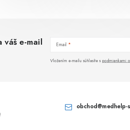
 váš e-mail
Email
Vložením e-mailu súhlasíte s
podmienkami o
obchod
@
medhelp-
!