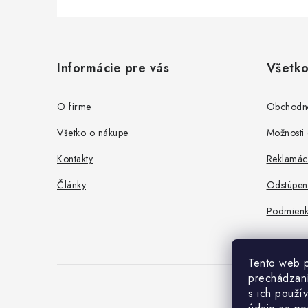
Z
á
Informácie pre vás
Všetko
p
ä
O firme
Obchodn
t
Všetko o nákupe
Možnosti 
i
Kontakty
Reklamác
e
Články
Odstúpen
Podmienk
Tento web p
prechádzaní
s ich použí