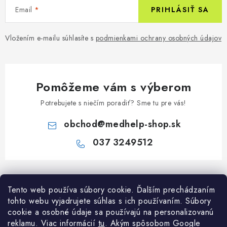
Email
PRIHLÁSIŤ SA
Vložením e-mailu súhlasíte s
podmienkami ochrany osobných údajov
Pomôžeme vám s výberom
Potrebujete s niečím poradiť? Sme tu pre vás!
obchod
@
medhelp-shop.sk
037 3249512
Z
á
Informácie pre vás
Tento web používa súbory cookie. Ďalším prechádzaním
p
tohto webu vyjadrujete súhlas s ich používaním. Súbory
ä
O firme
cookie a osobné údaje sa používajú na personalizovanú
Všetko o nákupe
t
reklamu. Viac informácií
tu
. A
kým spôsobom Google