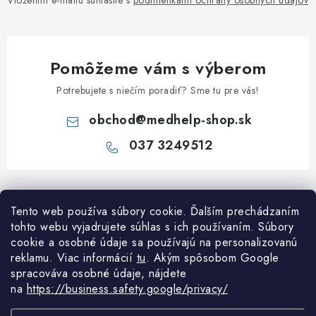
Vložením e-mailu súhlasíte s
podmienkami ochrany osobných údajov
Pomôžeme vám s výberom
Potrebujete s niečím poradiť? Sme tu pre vás!
obchod
@
medhelp-shop.sk
037 3249512
Z
á
Informácie pre vás
Tento web používa súbory cookie. Ďalším prechádzaním
p
tohto webu vyjadrujete súhlas s ich používaním. Súbory
ä
O firme
cookie a osobné údaje sa používajú na personalizovanú
Všetko o nákupe
t
reklamu. Viac informácií
tu
. A
kým spôsobom Google
Všetko o nákupe
i
NAPÍŠTE NÁM NA WHATSAPP
spracováva osobné údaje, nájdete
Obchodné podmienky
na
https://business.safety.google/privacy/
e
Kontakty
Možnosti dopravy a platby
Potrebujete poradiť?
Spýtajte sa nášho