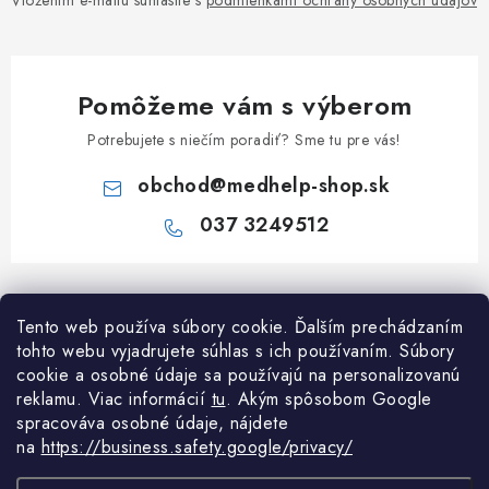
Vložením e-mailu súhlasíte s
podmienkami ochrany osobných údajov
Pomôžeme vám s výberom
Potrebujete s niečím poradiť? Sme tu pre vás!
obchod
@
medhelp-shop.sk
037 3249512
Z
á
Informácie pre vás
Tento web používa súbory cookie. Ďalším prechádzaním
p
tohto webu vyjadrujete súhlas s ich používaním. Súbory
ä
O firme
cookie a osobné údaje sa používajú na personalizovanú
Všetko o nákupe
t
reklamu. Viac informácií
tu
. A
kým spôsobom Google
Všetko o nákupe
i
NAPÍŠTE NÁM NA WHATSAPP
spracováva osobné údaje, nájdete
Obchodné podmienky
na
https://business.safety.google/privacy/
e
Kontakty
Možnosti dopravy a platby
Potrebujete poradiť?
Spýtajte sa nášho