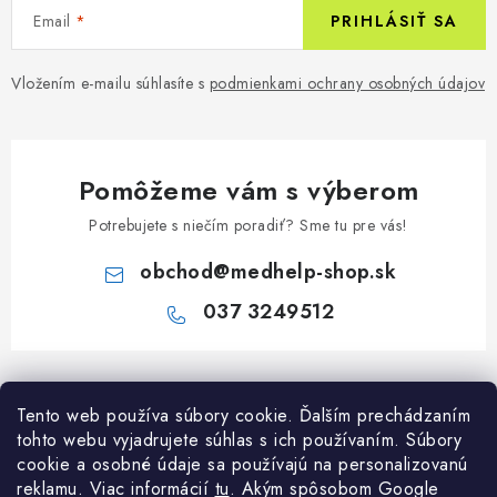
Email
PRIHLÁSIŤ SA
Vložením e-mailu súhlasíte s
podmienkami ochrany osobných údajov
Pomôžeme vám s výberom
Potrebujete s niečím poradiť? Sme tu pre vás!
obchod
@
medhelp-shop.sk
037 3249512
Z
á
Informácie pre vás
Tento web používa súbory cookie. Ďalším prechádzaním
p
tohto webu vyjadrujete súhlas s ich používaním. Súbory
ä
O firme
cookie a osobné údaje sa používajú na personalizovanú
Všetko o nákupe
t
reklamu. Viac informácií
tu
. A
kým spôsobom Google