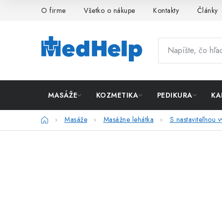
Prejsť
O firme
Všetko o nákupe
Kontakty
Články
na
obsah
MASÁŽE
KOZMETIKA
PEDIKURA
KA
Domov
Masáže
Masážne lehátka
S nastaviteľnou 