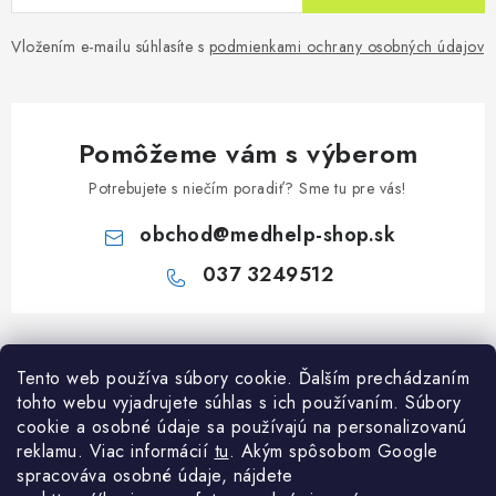
Vložením e-mailu súhlasíte s
podmienkami ochrany osobných údajov
Pomôžeme vám s výberom
Potrebujete s niečím poradiť? Sme tu pre vás!
obchod
@
medhelp-shop.sk
037 3249512
Z
á
Informácie pre vás
Tento web používa súbory cookie. Ďalším prechádzaním
p
tohto webu vyjadrujete súhlas s ich používaním. Súbory
ä
O firme
cookie a osobné údaje sa používajú na personalizovanú
Všetko o nákupe
t
reklamu. Viac informácií
tu
. A
kým spôsobom Google
Všetko o nákupe
i
NAPÍŠTE NÁM NA WHATSAPP
spracováva osobné údaje, nájdete
Obchodné podmienky