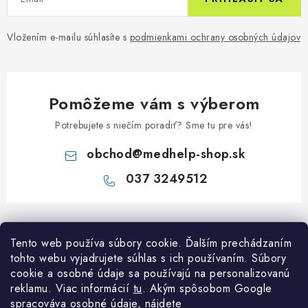
Vložením e-mailu súhlasíte s
podmienkami ochrany osobných údajov
Pomôžeme vám s výberom
Potrebujete s niečím poradiť? Sme tu pre vás!
obchod
@
medhelp-shop.sk
037 3249512
Z
á
Informácie pre vás
Tento web používa súbory cookie. Ďalším prechádzaním
p
tohto webu vyjadrujete súhlas s ich používaním. Súbory
ä
O firme
cookie a osobné údaje sa používajú na personalizovanú
Všetko o nákupe
t
reklamu. Viac informácií
tu
. A
kým spôsobom Google
Všetko o nákupe
i
NAPÍŠTE NÁM NA WHATSAPP
spracováva osobné údaje, nájdete
Obchodné podmienky