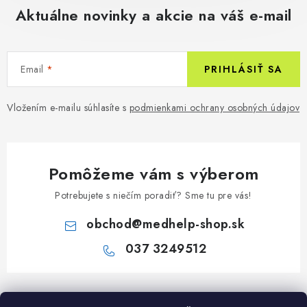
Aktuálne novinky a akcie na váš e-mail
Email
PRIHLÁSIŤ SA
Vložením e-mailu súhlasíte s
podmienkami ochrany osobných údajov
Pomôžeme vám s výberom
Potrebujete s niečím poradiť? Sme tu pre vás!
obchod
@
medhelp-shop.sk
037 3249512
Z
á