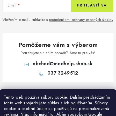
Email
PRIHLÁSIŤ SA
Vložením e-mailu súhlasíte s
podmienkami ochrany osobných údajov
Pomôžeme vám s výberom
Potrebujete s niečím poradiť? Sme tu pre vás!
obchod
@
medhelp-shop.sk
037 3249512
Z
á
Informácie pre vás
Tento web používa súbory cookie. Ďalším prechádzaním
p
tohto webu vyjadrujete súhlas s ich používaním. Súbory
ä
O firme
cookie a osobné údaje sa používajú na personalizovanú
Všetko o nákupe
t
reklamu. Viac informácií
tu
. A
kým spôsobom Google