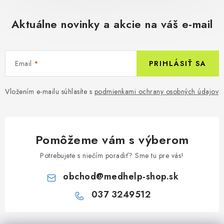
Aktuálne novinky a akcie na váš e-mail
Email
PRIHLÁSIŤ SA
Vložením e-mailu súhlasíte s
podmienkami ochrany osobných údajov
Pomôžeme vám s výberom
Potrebujete s niečím poradiť? Sme tu pre vás!
obchod
@
medhelp-shop.sk
037 3249512
Z