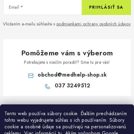
Email
PRIHLÁSIŤ SA
Vložením e-mailu súhlasíte s
podmienkami ochrany osobných údajov
Pomôžeme vám s výberom
Potrebujete s niečím poradiť? Sme tu pre vás!
obchod
@
medhelp-shop.sk
037 3249512
Z
á
Informácie pre vás
Tento web používa súbory cookie. Ďalším prechádzaním
p
tohto webu vyjadrujete súhlas s ich používaním. Súbory
ä
O firme
cookie a osobné údaje sa používajú na personalizovanú
Všetko o nákupe
t
reklamu. Viac informácií
tu
. A
kým spôsobom Google