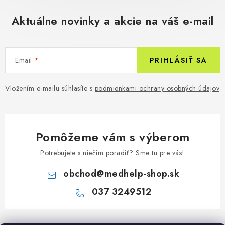
Aktuálne novinky a akcie na váš e-mail
Email
PRIHLÁSIŤ SA
Vložením e-mailu súhlasíte s
podmienkami ochrany osobných údajov
Pomôžeme vám s výberom
Potrebujete s niečím poradiť? Sme tu pre vás!
obchod
@
medhelp-shop.sk
037 3249512
Z