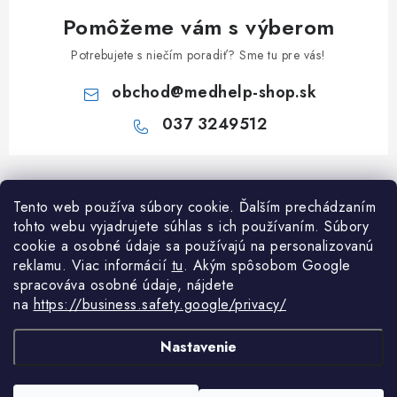
Pomôžeme vám s výberom
Potrebujete s niečím poradiť? Sme tu pre vás!
obchod
@
medhelp-shop.sk
037 3249512
Z
á
Informácie pre vás
Tento web používa súbory cookie. Ďalším prechádzaním
p
tohto webu vyjadrujete súhlas s ich používaním. Súbory
ä
O firme
cookie a osobné údaje sa používajú na personalizovanú
Všetko o nákupe
t
reklamu. Viac informácií
tu
. A
kým spôsobom Google
Všetko o nákupe
i
NAPÍŠTE NÁM NA WHATSAPP
spracováva osobné údaje, nájdete
Obchodné podmienky
na
https://business.safety.google/privacy/
e
Kontakty
Možnosti dopravy a platby
Potrebujete poradiť?
Spýtajte sa nášho
Články
asistenta Mediho.
Nastavenie
Reklamácie
Odstúpenie od zmluvy
Copyright 2026
MedHelp shop
. Všetky práva vyhradené.
Upraviť nastavenie