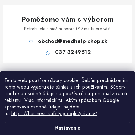
Pomôžeme vám s výberom
Potrebujete s niečím poradiť? Sme tu pre vás!
obchod
@
medhelp-shop.sk
037 3249512
Z
á
Informácie pre vás
Tento web používa súbory cookie. Ďalším prechádzaním
p
tohto webu vyjadrujete súhlas s ich používaním. Súbory
ä
O firme
cookie a osobné údaje sa používajú na personalizovanú
Všetko o nákupe
t
reklamu. Viac informácií
tu
. A
kým spôsobom Google
Všetko o nákupe
i
NAPÍŠTE NÁM NA WHATSAPP
spracováva osobné údaje, nájdete
Obchodné podmienky
na
https://business.safety.google/privacy/
e
Kontakty
Možnosti dopravy a platby
Potrebujete poradiť?
Spýtajte sa nášho
Články
Nastavenie
asistenta Mediho.
Reklamácie