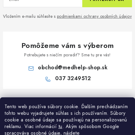
Vložením e-mailu súhlasíte s
podmienkami ochrany osobných údajov
Pomôžeme vám s výberom
Potrebujete s niečím poradiť? Sme tu pre vás!
obchod
@
medhelp-shop.sk
037 3249512
Z
á
Informácie pre vás
Tento web používa súbory cookie. Ďalším prechádzaním
p
tohto webu vyjadrujete súhlas s ich používaním. Súbory
ä
O firme
cookie a osobné údaje sa používajú na personalizovanú
Všetko o nákupe
t
reklamu. Viac informácií
tu
. A
kým spôsobom Google
Všetko o nákupe
i
NAPÍŠTE NÁM NA WHATSAPP
spracováva osobné údaje, nájdete
Obchodné podmienky