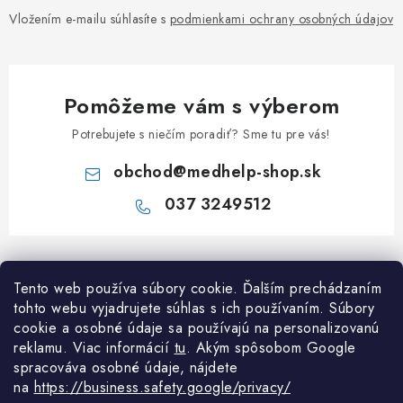
Vložením e-mailu súhlasíte s
podmienkami ochrany osobných údajov
Pomôžeme vám s výberom
Potrebujete s niečím poradiť? Sme tu pre vás!
obchod
@
medhelp-shop.sk
037 3249512
Z
á
Informácie pre vás
Tento web používa súbory cookie. Ďalším prechádzaním
p
tohto webu vyjadrujete súhlas s ich používaním. Súbory
ä
O firme
cookie a osobné údaje sa používajú na personalizovanú
Všetko o nákupe
t
reklamu. Viac informácií
tu
. A
kým spôsobom Google
Všetko o nákupe
i
NAPÍŠTE NÁM NA WHATSAPP
spracováva osobné údaje, nájdete
Obchodné podmienky
na
https://business.safety.google/privacy/
e
Kontakty
Možnosti dopravy a platby